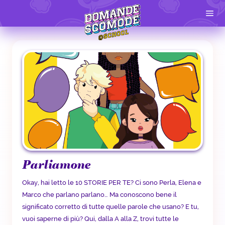
Parliamone
Okay, hai letto le 10 STORIE PER TE? Ci sono Perla, Elena e
Marco che parlano parlano… Ma conoscono bene il
significato corretto di tutte quelle parole che usano? E tu,
vuoi saperne di più? Qui, dalla A alla Z, trovi tutte le